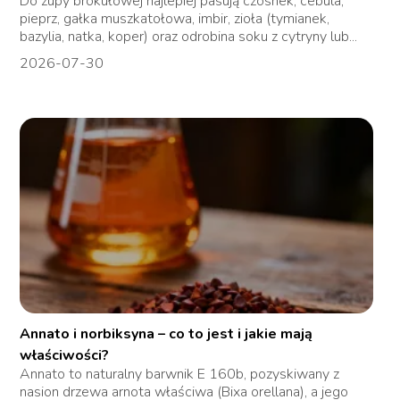
Do zupy brokułowej najlepiej pasują czosnek, cebula,
pieprz, gałka muszkatołowa, imbir, zioła (tymianek,
bazylia, natka, koper) oraz odrobina soku z cytryny lub...
2026-07-30
Annato i norbiksyna – co to jest i jakie mają
właściwości?
Annato to naturalny barwnik E 160b, pozyskiwany z
nasion drzewa arnota właściwa (Bixa orellana), a jego