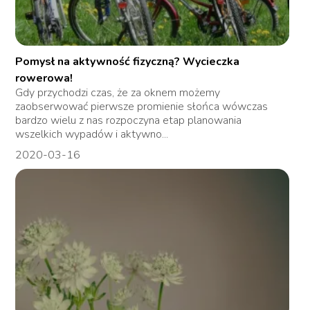
Pomysł na aktywność fizyczną? Wycieczka
rowerowa!
Gdy przychodzi czas, że za oknem możemy
zaobserwować pierwsze promienie słońca wówczas
bardzo wielu z nas rozpoczyna etap planowania
wszelkich wypadów i aktywno...
2020-03-16