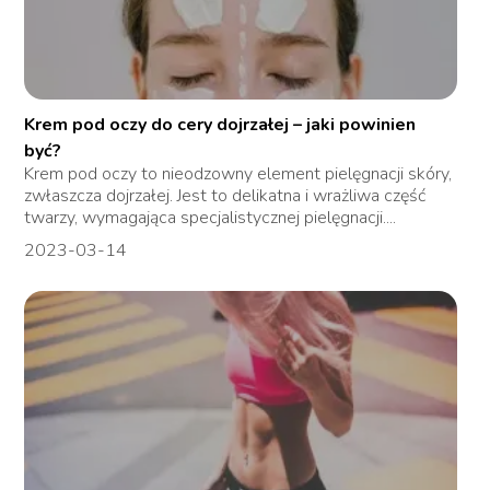
Krem pod oczy do cery dojrzałej – jaki powinien
być?
Krem pod oczy to nieodzowny element pielęgnacji skóry,
zwłaszcza dojrzałej. Jest to delikatna i wrażliwa część
twarzy, wymagająca specjalistycznej pielęgnacji....
2023-03-14