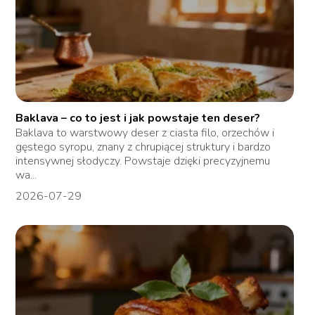
Baklava – co to jest i jak powstaje ten deser?
Baklava to warstwowy deser z ciasta filo, orzechów i
gęstego syropu, znany z chrupiącej struktury i bardzo
intensywnej słodyczy. Powstaje dzięki precyzyjnemu
wa...
2026-07-29