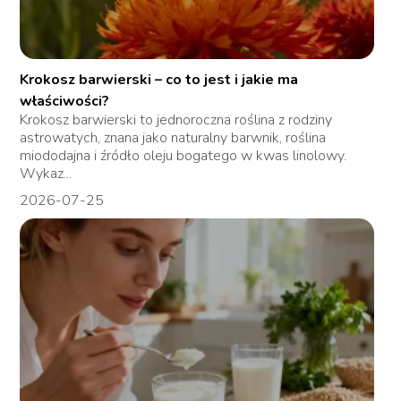
Krokosz barwierski – co to jest i jakie ma
właściwości?
Krokosz barwierski to jednoroczna roślina z rodziny
astrowatych, znana jako naturalny barwnik, roślina
miododajna i źródło oleju bogatego w kwas linolowy.
Wykaz...
2026-07-25