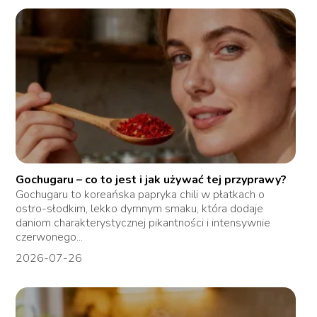
Gochugaru – co to jest i jak używać tej przyprawy?
Gochugaru to koreańska papryka chili w płatkach o
ostro-słodkim, lekko dymnym smaku, która dodaje
daniom charakterystycznej pikantności i intensywnie
czerwonego...
2026-07-26