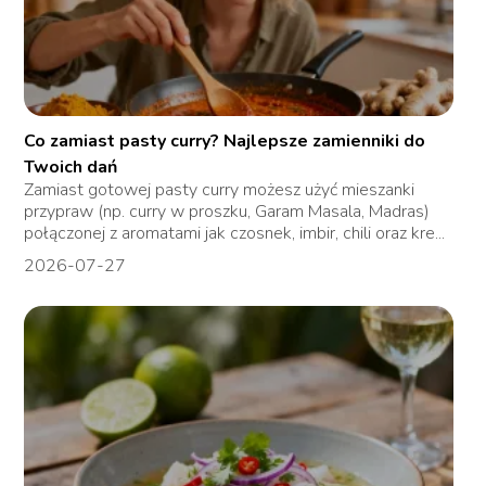
Co zamiast pasty curry? Najlepsze zamienniki do
Twoich dań
Zamiast gotowej pasty curry możesz użyć mieszanki
przypraw (np. curry w proszku, Garam Masala, Madras)
połączonej z aromatami jak czosnek, imbir, chili oraz kre...
2026-07-27