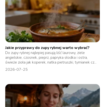
Jakie przyprawy do zupy rybnej warto wybrać?
Do zupy rybnej najlepiej pasują liść laurowy, ziele
angielskie, czosnek, pieprz, papryka słodka i ostra,
świeże zioła jak koperek, natka pietruszki, tymianek cz...
2026-07-25