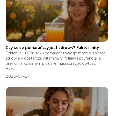
Czy sok z pomarańczy jest zdrowy? Fakty i mity
Szklanka 100% soku pomarańczowego może wspierać
zdrowie – dostarcza witaminę C, foliany i polifenole, a
przy umiarkowanym piciu nie musi sprzyjać otyłości.
Ryzy...
2026-07-27