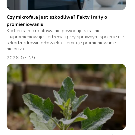
Czy mikrofala jest szkodliwa? Fakty i mity o
promieniowaniu
Kuchenka mikrofalowa nie powoduje raka, nie
„napromieniowuje” jedzenia i przy sprawnym sprzęcie nie
szkodzi zdrowiu człowieka – emituje promieniowanie
niejonizu...
2026-07-29