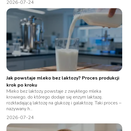
2026-07-24
Jak powstaje mleko bez laktozy? Proces produkcji
krok po kroku
Mleko bez laktozy powstaje z zwykłego mleka
krowiego, do którego dodaje się enzym laktazę,
rozkładającą laktozę na glukozę i galaktozę. Taki proces –
nazywany h...
2026-07-24