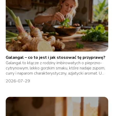
Galangal – co to jest i jak stosować tę przyprawę?
Galangal to kłącze z rodziny imbirowatych o pieprzno-
cytrynowym, lekko gorzkim smaku, które nadaje zupom,
curry i naparom charakterystyczny, azjatycki aromat. U...
2026-07-29