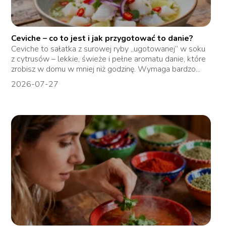
Ceviche – co to jest i jak przygotować to danie?
Ceviche to sałatka z surowej ryby „ugotowanej” w soku
z cytrusów – lekkie, świeże i pełne aromatu danie, które
zrobisz w domu w mniej niż godzinę. Wymaga bardzo...
2026-07-27