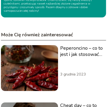
sportu, zdrowia i rozwoju dziecka. Chcemy dzielić się naszą wiedzą z
czytelnikami, przekazując nawet najbardziej złożone zagadnienia w
przystępny i zrozumiały sposób. Razem dbajmy o zdrowie i dobre
samopoczucie całej rodziny!
Może Cię również zainteresować
Peperoncino – co to
jest i jak stosować
tę przyprawę?
3 grudnia 2023
Cheat day – co to