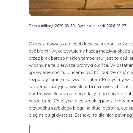
Data publikacji: 2020-03-30
Data aktualizacji: 2026-03-27
Okres zimowy to dla osób lubiących sport na świe
być bierni i wykorzystujemy każdą możliwą okazję 
przez brak bardzo niskich temperatur jest to całk
wiosny, na te pierwsze promyki słońca. W ostatni
uprawianie sportu. Chcemy być fit i dobrze czuć si
rozpocząć pracę nad swoim ciałem. Pomyślmy w tak
każdemu znany jest widok ludzi na rowerach. Nasz
bardzo wysoki wzrost sprzedaży tego sprzętu. Lub
nasze ciało. Co więcej przy szybkiej jeździe rowere
przypadku szybkiego biegu na długi dystans, ale spa
bieg na długi dystans. Stanowi to dla nich pewneg