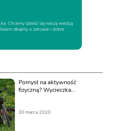
ecka. Chcemy dzielić się naszą wiedzą
. Razem dbajmy o zdrowie i dobre
Pomysł na aktywność
fizyczną? Wycieczka
rowerowa!
30 marca 2020