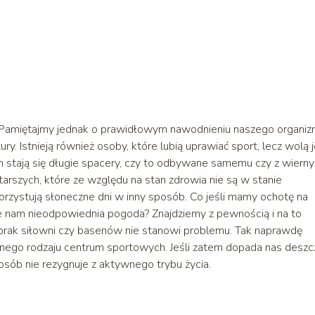
. Pamiętajmy jednak o prawidłowym nawodnieniu naszego organiz
y. Istnieją również osoby, które lubią uprawiać sport, lecz wolą 
em stają się długie spacery, czy to odbywane samemu czy z wiern
rszych, które ze względu na stan zdrowia nie są w stanie
zystują słoneczne dni w inny sposób. Co jeśli mamy ochotę na
je nam nieodpowiednia pogoda? Znajdziemy z pewnością i na to
brak siłowni czy basenów nie stanowi problemu. Tak naprawdę
nego rodzaju centrum sportowych. Jeśli zatem dopada nas deszcz
sób nie rezygnuje z aktywnego trybu życia.