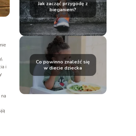
Jak zacząć przygodę z
bieganiem?
nie
e
eń
Co powinno znaleźć się
a i
w diecie dziecka
y
 na
ują