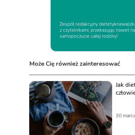
Zespół redakcyjny dietetyknawalizkac
z czytelnikami, przekazując nawet n
samopoczucie całej rodziny!
Może Cię również zainteresować
Jak di
człowi
30 marc