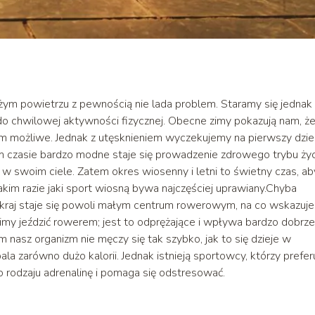
żym powietrzu z pewnością nie lada problem. Staramy się jednak 
do chwilowej aktywności fizycznej. Obecne zimy pokazują nam, ż
iem możliwe. Jednak z utęsknieniem wyczekujemy na pierwszy dzi
m czasie bardzo modne staje się prowadzenie zdrowego trybu życi
ę w swoim ciele. Zatem okres wiosenny i letni to świetny czas, ab
im razie jaki sport wiosną bywa najczęściej uprawiany.Chyba
 kraj staje się powoli małym centrum rowerowym, na co wskazuje
imy jeździć rowerem; jest to odprężające i wpływa bardzo dobrze
m nasz organizm nie męczy się tak szybko, jak to się dzieje w
la zarówno dużo kalorii. Jednak istnieją sportowcy, którzy prefer
o rodzaju adrenalinę i pomaga się odstresować.