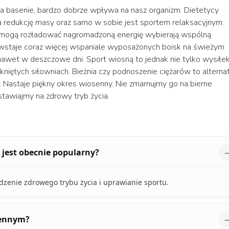
a basenie, bardzo dobrze wpływa na nasz organizm. Dietetycy
 redukcję masy oraz samo w sobie jest sportem relaksacyjnym.
m mogą rozładować nagromadzoną energię wybierają wspólną
Powstaje coraz więcej wspaniale wyposażonych boisk na świeżym
nawet w deszczowe dni. Sport wiosną to jednak nie tylko wysiłe
niętych siłowniach. Bieżnia czy podnoszenie ciężarów to altern
Nastaje piękny okres wiosenny. Nie zmarnujmy go na bierne
tawiajmy na zdrowy tryb życia.
j jest obecnie popularny?
zenie zdrowego trybu życia i uprawianie sportu.
sennym?