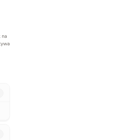
k na
atywa